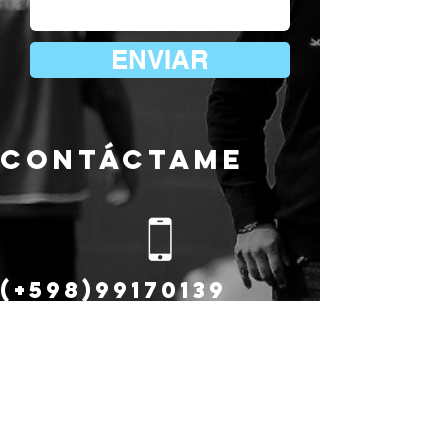
ENVIAR
contáctame
(+598)99170139
DTJULIOFUENTES
@YAHOO.COM